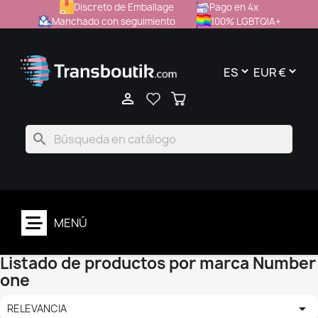
Discreto de Emballage
Pago en 4x
Manchado con seguimiento
100% LGBTQIA+

search
MENÚ
Listado de productos por marca Number
one

RELEVANCIA