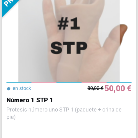
50,00 €
●
en stock
80,00 €
Número 1 STP 1
Protesis número uno STP 1 (paquete + orina de
pie)